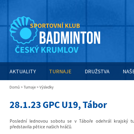
AKTUALITY
TURNAJE
DRUŽSTVA
NAŠ
Domů
>
Turnaje
> Výsledky
28.1.23 GPC U19, Tábor
Poslední lednovou sobotu se v Táboře odehrál krajský t
představila pětice našich hráčů.