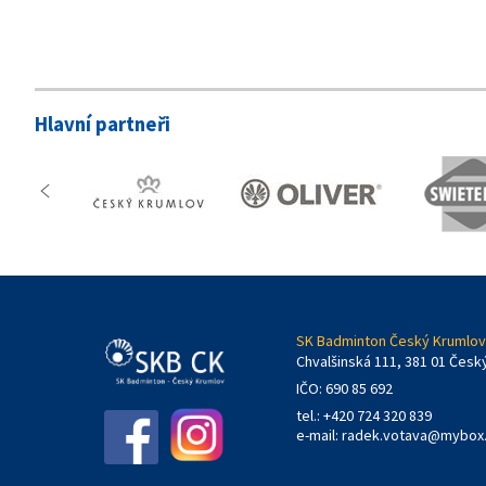
Hlavní partneři
SK Badminton Český Krumlov,
Chvalšinská 111, 381 01 Česk
IČO: 690 85 692
tel.: +420 724 320 839
e-mail:
radek.votava@mybox