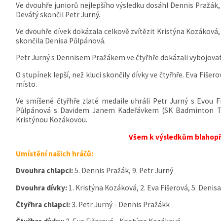
Ve dvouhře juniorů nejlepšího výsledku dosáhl Dennis Pražák
Devátý skončil Petr Jurný.
Ve dvouhře dívek dokázala celkově zvítězit Kristýna Kozáková, 
skončila Denisa Půlpánová.
Petr Jurný s Dennisem Pražákem ve čtyřhře dokázali vybojova
O stupínek lepší, než kluci skončily dívky ve čtyřhře. Eva Fiš
místo.
Ve smíšené čtyřhře zlaté medaile uhráli Petr Jurný s Evou 
Půlpánová s Davidem Janem Kadeřávkem (SK Badminton Tábo
Kristýnou Kozákovou.
Všem k výsledkům blahop
Umístění našich hráčů:
Dvouhra chlapci:
5. Dennis Pražák, 9. Petr Jurný
Dvouhra dívky:
1. Kristýna Kozáková, 2. Eva Fišerová, 5. Deni
Čtyřhra chlapci:
3. Petr Jurný - Dennis Pražákk