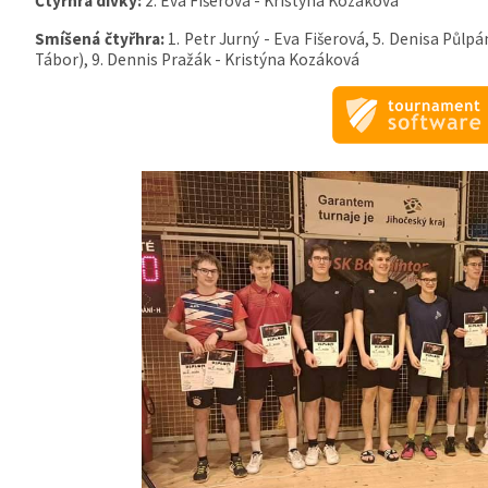
Čtyřhra dívky:
2. Eva Fišerová - Kristýna Kozáková
Smíšená čtyřhra:
1. Petr Jurný - Eva Fišerová, 5. Denisa Půl
Tábor), 9. Dennis Pražák - Kristýna Kozáková