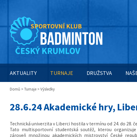
AKTUALITY
TURNAJE
DRUŽSTVA
NAŠ
Domů
>
Turnaje
> Výsledky
28.6.24 Akademické hry, Libe
Technická univerzita v Liberci hostila v termínu od 24. do 28.
Tato multisportovní studentská soutěž, kterou organizuje
zároveň množinou akademických mistrovství České republ