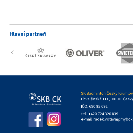
Hlavní partneři
SK Badminton Český Krumlov,
Chvalšinská 111, 381 01 Česk
IČO: 690 85 692
tel.: +420 724 320 839
e-mail:
radek.votava@mybox