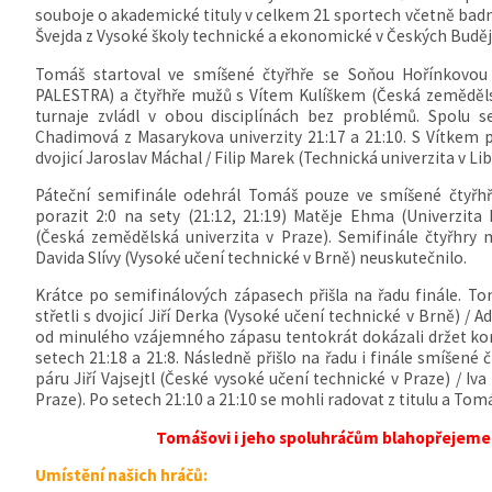
souboje o akademické tituly v celkem 21 sportech včetně badm
Švejda z Vysoké školy technické a ekonomické v Českých Buděj
Tomáš startoval ve smíšené čtyřhře se Soňou Hořínkovou 
PALESTRA) a čtyřhře mužů s Vítem Kulíškem (Česká zemědělsk
turnaje zvládl v obou disciplínách bez problémů. Spolu 
Chadimová z Masarykova univerzity 21:17 a 21:10. S Vítkem po
dvojicí Jaroslav Máchal / Filip Marek (Technická univerzita v Lib
Páteční semifinále odehrál Tomáš pouze ve smíšené čtyřhře
porazit 2:0 na sety (21:12, 21:19) Matěje Ehma (Univerzit
(Česká zemědělská univerzita v Praze). Semifinále čtyřhry
Davida Slívy (Vysoké učení technické v Brně) neuskutečnilo.
Krátce po semifinálových zápasech přišla na řadu finále. To
střetli s dvojicí Jiří Derka (Vysoké učení technické v Brně) /
od minulého vzájemného zápasu tentokrát dokázali držet kon
setech 21:18 a 21:8. Následně přišlo na řadu i finále smíšené 
páru Jiří Vajsejtl (České vysoké učení technické v Praze) / I
Praze). Po setech 21:10 a 21:10 se mohli radovat z titulu a To
Tomášovi i jeho spoluhráčům blahopřejeme
Umístění našich hráčů: