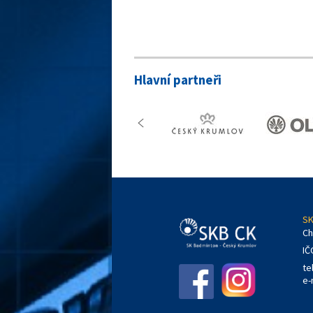
Hlavní partneři
SK
Ch
IČ
te
e-