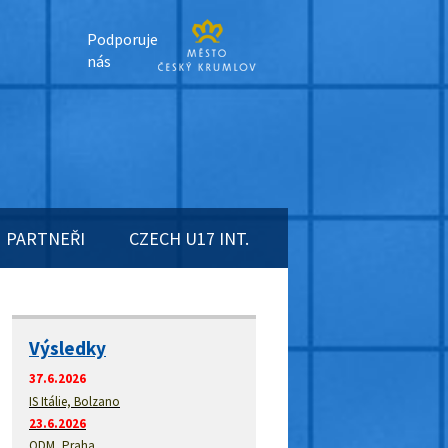
Podporuje
nás
PARTNEŘI
CZECH U17 INT.
Výsledky
37.6.2026
IS Itálie, Bolzano
23.6.2026
ODM, Praha