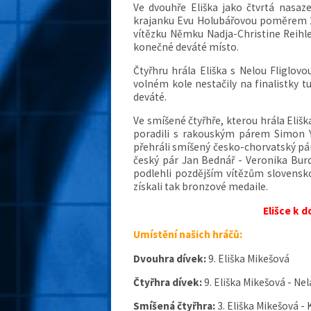
Ve dvouhře Eliška jako čtvrtá nasaz
krajanku Evu Holubářovou poměrem 21:
vítězku Němku Nadja-Christine Reihle
konečné deváté místo.
Čtyřhru hrála Eliška s Nelou Fliglovo
volném kole nestačily na finalistky tu
deváté.
Ve smíšené čtyřhře, kterou hrála Eliš
poradili s rakouským párem Simon Yu
přehráli smíšený česko-chorvatský pár F
český pár Jan Bednář - Veronika Burd
podlehli pozdějším vítězům slovensko
získali tak bronzové medaile.
Elišce k 
Umístění našich hráčů:
Dvouhra dívek:
9. Eliška Mikešová
Čtyřhra dívek:
9. Eliška Mikešová - Nel
Smíšená čtyřhra:
3. Eliška Mikešová -