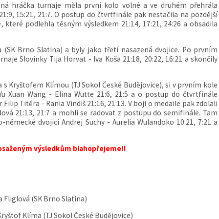
ená hráčka turnaje měla první kolo volné a ve druhém přehrála
9, 15:21, 21:7. O postup do čtvrtfinále pak nestačila na pozdější
, které podlehla těsným výsledkem 21:14, 17:21, 24:26 a obsadila
u (SK Brno Slatina) a byly jako třetí nasazená dvojice. Po prvním
rnaje Slovinky Tija Horvat - Iva Koša 21:18, 20:22, 16:21 a skončily
ka s Kryštofem Klímou (TJ Sokol České Budějovice), si v prvním kole
 Xuan Wang - Elina Wutte 21:6, 21:5 a o postup do čtvrtfinále
ilip Titěra - Rania Vindiš 21:16, 21:13. V boji o medaile pak zdolali
ová 21:13, 21:7 a mohli se radovat z postupu do semifinále. Tam
-německé dvojici Andrej Suchy - Aurelia Wulandoko 10:21, 7:21 a
dosaženým výsledkům blahopřejeme!!
a Fliglová (SK Brno Slatina)
 Kryštof Klíma (TJ Sokol České Budějovice)