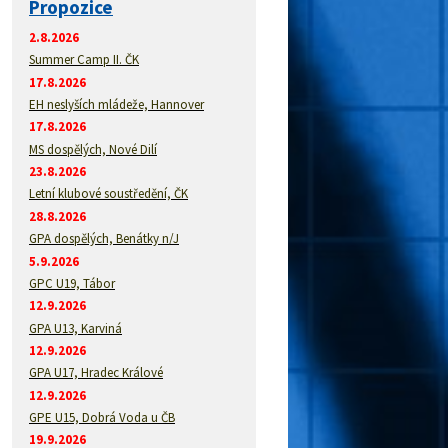
Propozice
2.8.2026
Summer Camp II. ČK
17.8.2026
EH neslyších mládeže, Hannover
17.8.2026
MS dospělých, Nové Dilí
23.8.2026
Letní klubové soustředění, ČK
28.8.2026
GPA dospělých, Benátky n/J
5.9.2026
GPC U19, Tábor
12.9.2026
GPA U13, Karviná
12.9.2026
GPA U17, Hradec Králové
12.9.2026
GPE U15, Dobrá Voda u ČB
19.9.2026