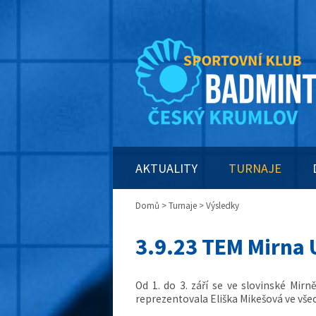
AKTUALITY
TURNAJE
Domů
>
Turnaje
> Výsledky
3.9.23 TEM Mirna 
Od 1. do 3. září se ve slovinské Mir
reprezentovala Eliška Mikešová ve všec