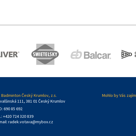
 Badminton Český Krumlov, z.s.
Mohlo by Vás zajím
valšinská 111, 381 01 Český Krumlov
O: 690 85 692
l.: +420 724 320 839
mail:
radek.votava@mybox.cz