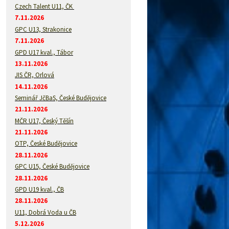
Czech Talent U11, ČK
7.11.2026
GPC U13, Strakonice
7.11.2026
GPD U17 kval., Tábor
13.11.2026
JIS ČR, Orlová
14.11.2026
Seminář JčBaS, České Budějovice
21.11.2026
MČR U17, Český Těšín
21.11.2026
OTP, České Budějovice
28.11.2026
GPC U15, České Budějovice
28.11.2026
GPD U19 kval., ČB
28.11.2026
U11, Dobrá Voda u ČB
5.12.2026