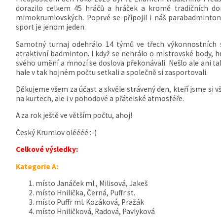
dorazilo celkem 45 hráčů a hráček a kromě tradičních do
mimokrumlovských. Poprvé se připojil i náš parabadmintoni
sport je jenom jeden.
Samotný turnaj odehrálo 14 týmů ve třech výkonnostních sku
atraktivní badminton. I když se nehrálo o mistrovské body, 
svého umění a mnozí se doslova překonávali. Nešlo ale ani tak 
hale v tak hojném počtu setkali a společně si zasportovali.
Děkujeme všem za účast a skvěle strávený den, kteří jsme si v
na kurtech, ale i v pohodové a přátelské atmosféře.
A za rok ještě ve větším počtu, ahoj!
Český Krumlov oléééé :-)
Celkové výsledky:
Kategorie A:
místo Janáček ml., Milisová, Jakeš
místo Hnilička, Černá, Puffr st.
místo Puffr ml. Kozáková, Pražák
místo Hniličková, Radová, Pavlyková