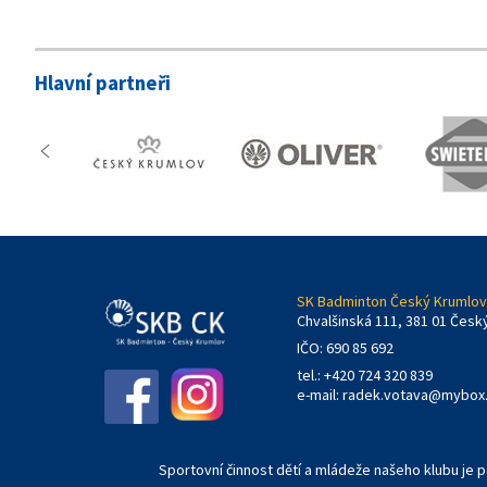
Hlavní partneři
SK Badminton Český Krumlov,
Chvalšinská 111, 381 01 Česk
IČO: 690 85 692
tel.: +420 724 320 839
e-mail:
radek.votava@mybox
Sportovní činnost dětí a mládeže našeho klubu je