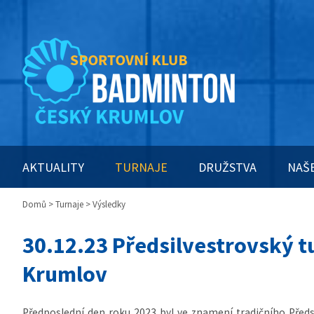
AKTUALITY
TURNAJE
DRUŽSTVA
NAŠ
Domů
>
Turnaje
> Výsledky
30.12.23 Předsilvestrovský t
Krumlov
Předposlední den roku 2023 byl ve znamení tradičního Předs