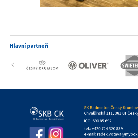
Hlavní partneři
SK Badminton Český Krumlov,
Chvalšinská 111, 381 01 Česk
IČO: 690 85 692
tel.: +420 724 320 839
e-mail:
radek.votava@mybox