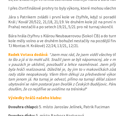
I přes čtvrtfinálové prohry to byly výkony, které mohou všechny
Jára s Patrikem zvládli i první kole ve čtyřhře, když si porad
Král / Kovář 20/522, 21/18, 21/19. Ve druhém kole již na první
Praha) nestačili a po setech 19/21, 5/21 pro ně turnaj skončil.
Bára hrála čtyřhru s Klárou Neubauerovou (Sokol ČB) a do turn
kole měly volno a ve druhém bohužel nestačily na pozdější fin
TJ Montas H. Králové) 22/24, 13/21, 12/21.
Radek Votava dodává:
“Jsem moc rád, že jsem viděl všechny tři
to šlo a já si to mohl užít. Snažil jsem se být nápomocný, ale v
v pauzách je uklidnil, povzbudil a lehce nasměroval. Jsem př
byla hráči realizovaná. Důležité je, by jim to v makovičkách zůst
rady stále neopakovaly. Všem třem děkuji za předvedené výkon
tam jenom já. Na turnaj je odvezl, přímo na turnaji dělal záze
ubytování se nám postaral pan Dvořák z Českých Budějovic. Pánov
doufám, že co nejdříve se uvidíme na tréninku
!“
Výsledky hráčů našeho klubu:
Dvouhra chlapci:
5. místo Jaroslav Jelínek, Patrik Fuciman
Dvouhra dívky:
5. místo Barbora Kortusová