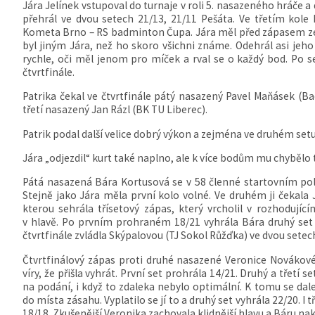
Jára Jelínek vstupoval do turnaje v roli 5. nasazeného hráče 
přehrál ve dvou setech 21/13, 21/11 Pešáta. Ve třetím kole
Kometa Brno – RS badminton Čupa. Jára měl před zápasem ze 
byl jiným Jára, než ho skoro všichni známe. Odehrál asi jeho 
rychle, oči měl jenom pro míček a rval se o každý bod. Po s
čtvrtfinále.
Patrika čekal ve čtvrtfinále pátý nasazený Pavel Maňásek (
třetí nasazený Jan Rázl (BK TU Liberec).
Patrik podal další velice dobrý výkon a zejména ve druhém se
Jára „odjezdil“ kurt také naplno, ale k více bodům mu chybělo t
Pátá nasazená Bára Kortusová se v 58 členné startovním pol
Stejně jako Jára měla první kolo volné. Ve druhém ji čekala
kterou sehrála třísetový zápas, který vrcholil v rozhodujíc
v hlavě. Po prvním prohraném 18/21 vyhrála Bára druhý set 
čtvrtfinále zvládla Skýpalovou (TJ Sokol Růžďka) ve dvou setech
Čtvrtfinálový zápas proti druhé nasazené Veronice Novákové
víry, že přišla vyhrát. První set prohrála 14/21. Druhý a třetí 
na podání, i když to zdaleka nebylo optimální. K tomu se dale
do místa zásahu. Vyplatilo se jí to a druhý set vyhrála 22/20. I
18/18. Zkušenější Veronika zachovala klidnější hlavu a Báru na