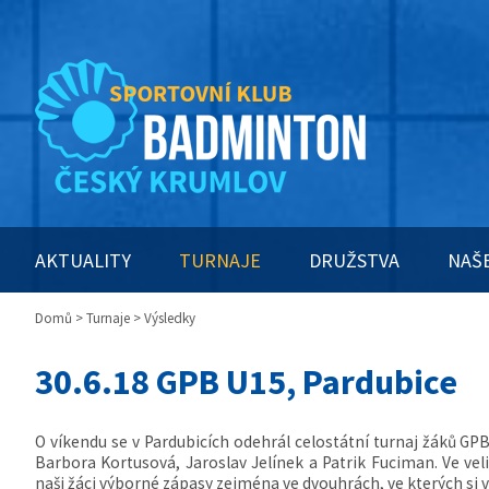
AKTUALITY
TURNAJE
DRUŽSTVA
NAŠ
Domů
>
Turnaje
> Výsledky
30.6.18 GPB U15, Pardubice
O víkendu se v Pardubicích odehrál celostátní turnaj žáků GPB
Barbora Kortusová, Jaroslav Jelínek a Patrik Fuciman. Ve ve
naši žáci výborné zápasy zejména ve dvouhrách, ve kterých si vš