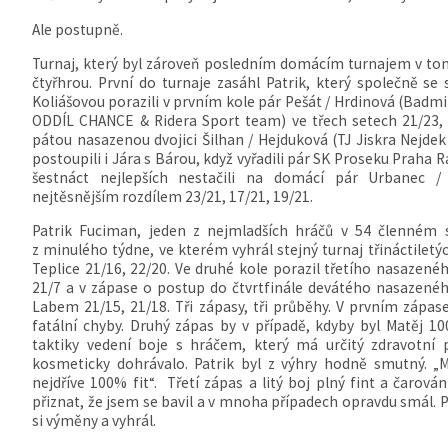
Ale postupně.
Turnaj, který byl zároveň posledním domácím turnajem v to
čtyřhrou. První do turnaje zasáhl Patrik, který společně s
Koliášovou porazili v prvním kole pár Pešát / Hrdinová (B
ODDÍL CHANCE & Ridera Sport team) ve třech setech 21/23, 2
pátou nasazenou dvojici Šilhan / Hejduková (TJ Jiskra Nejde
postoupili i Jára s Bárou, když vyřadili pár SK Proseku Praha 
šestnáct nejlepších nestačili na domácí pár Urbanec 
nejtěsnějším rozdílem 23/21, 17/21, 19/21.
Patrik Fuciman, jeden z nejmladších hráčů v 54 členném s
z minulého týdne, ve kterém vyhrál stejný turnaj třináctiletý
Teplice 21/16, 22/20. Ve druhé kole porazil třetího nasazenéh
21/7 a v zápase o postup do čtvrtfinále devátého nasazenéh
Labem 21/15, 21/18. Tři zápasy, tři průběhy. V prvním zápa
fatální chyby. Druhý zápas by v případě, kdyby byl Matěj 100
taktiky vedení boje s hráčem, který má určitý zdravotn
kosmeticky dohrávalo. Patrik byl z výhry hodně smutný. „Ma
nejdříve 100% fit“. Třetí zápas a litý boj plný fint a čarov
přiznat, že jsem se bavil a v mnoha případech opravdu smál. Patr
si výměny a vyhrál.