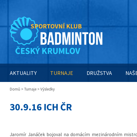
AKTUALITY
TURNAJE
DRUŽSTVA
NAŠ
Domů
>
Turnaje
> Výsledky
30.9.16 ICH ČR
Jaromír Janáček bojoval na domácím mezinárodním mistro