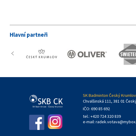
Hlavní partneři
SK Badminton Český Krumlov,
Chvalšinská 111, 381 01 Česk
IČO: 690 85 692
tel.: +420 724 320 839
e-mail:
radek.votava@mybox