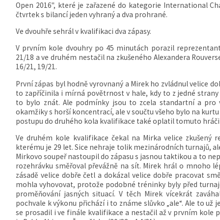
Open 2016", které je zařazené do kategorie International Ch
čtvrtek s bilancí jeden vyhraný a dva prohrané.
Ve dvouhře sehrál v kvalifikaci dva zápasy.
V prvním kole dvouhry po 45 minutách porazil reprezentant
21/18 a ve druhém nestačil na zkušeného Alexandera Rouvers
16/21, 19/21.
První zápas byl hodně vyrovnaný a Mirek ho zvládnul velice do
to zapříčinila i mírná povětrnost v hale, kdy to z jedné stran
to bylo znát. Ale podmínky jsou to zcela standartní a pro v
okamžiky s horší koncentrací, ale v součtu všeho bylo na kurt
postupu do druhého kola kvalifikace také oplatil tomuto hráč
Ve druhém kole kvalifikace čekal na Mirka velice zkušený
kterému je 29 let. Sice nehraje tolik mezinárodních turnajů, a
Mirkovo soupeř nastoupil do zápasu s jasnou taktikou a to nep
rozehrávku směřoval převážně na sít. Mirek hrál o mnoho lé
zásadě velice dobře četl a dokázal velice dobře pracovat směr
mohla vyhovovat, protože podobné tréninky byly před turnajem.
proměňování jasných situací. V těch Mirek vícekrát zaváh
pochvale k výkonu přichází i to známe slůvko „ale“. Ale to už
se prosadil i ve finále kvalifikace a nestačil až v prvním ko