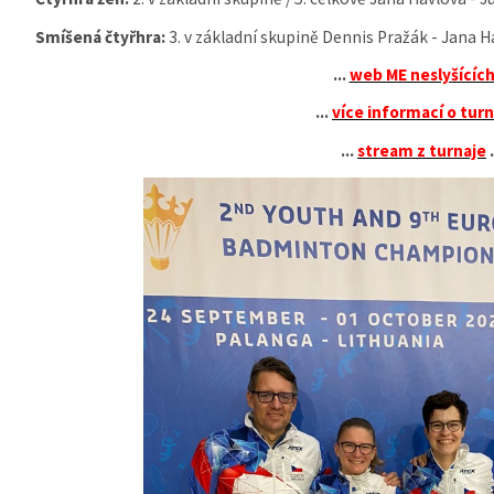
Smíšená čtyřhra:
3. v základní skupině Dennis Pražák - Jana H
...
web ME neslyšícíc
...
více informací o turn
...
stream z turnaje
.