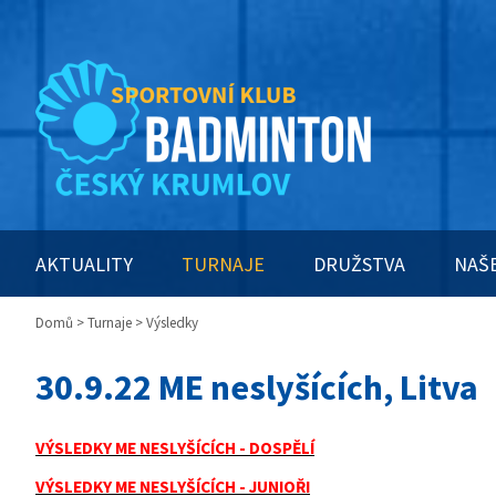
AKTUALITY
TURNAJE
DRUŽSTVA
NAŠ
Domů
>
Turnaje
> Výsledky
30.9.22 ME neslyšících, Litva
VÝSLEDKY ME NESLYŠÍCÍCH - DOSPĚLÍ
VÝSLEDKY ME NESLYŠÍCÍCH - JUNIOŘI