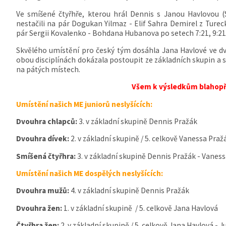
Ve smíšené čtyřhře, kterou hrál Dennis s Janou Havlovou
(
nestačili na pár Dogukan Yilmaz - Elif Sahra Demirel z Tureck
pár Sergii Kovalenko - Bohdana Hubanova po setech 7:21, 9:21 a
Skvělého umístění pro český tým dosáhla Jana Havlové ve dvo
obou disciplínách dokázala postoupit ze základních skupin a 
na pátých místech.
Všem k výsledkům blahop
Umístění našich ME juniorů neslyšících:
Dvouhra chlapců:
3. v základní skupině Dennis Pražák
Dvouhra dívek:
2. v základní skupině / 5. celkově Vanessa Pra
Smíšená čtyřhra:
3. v základní skupině Dennis Pražák - Vanes
Umístění našich ME dospělých neslyšících:
Dvouhra mužů:
4. v základní skupině Dennis Pražák
Dvouhra žen:
1. v základní skupině / 5. celkově Jana Havlová
Čtyřhra žen:
2. v základní skupině / 5. celkově Jana Havlová - J