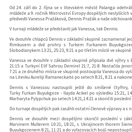
Od 24. září do 2. října se v litevském městě
Palanga odehrál 
mládeže a 9. ročník Mistrovství Evropy dospělých neslyšících
předvedli Vanessa Pražáková, Dennis Pražák a naše odchovank
V turnaji mládeže se představili jak Vanessa, tak Dennis.
Ve dvouhře chlapců Dennis v základní skupině zaznamenal je
Rimkusem a dvě prohry s Turkem Furkanem Buyukgozem
Slobodianykem 13:21, 25:23, 9:21 a po třetím místě ve skupině
Vanessa ve dvouhře v základní skupině připsala dvě výhry s 
21:15 a Turkyní Elif Sahrou Demirel 21:7, 21:8. Nestačila je
7:21 a ze druhého místa ve skupině postoupila Vanessa do vyřa
na Litevku Aureliji Ramaneckaitė po setech 8:21, 8:21 a nakon
Dennis s Vanessou nastoupili ještě do smíšené čtyřhry, 
Turky Furkan Buyukgoze - Ilayda Acikel po výsledku 15:21, 1
Marharyta Pylypchuk po setech 14:21,14:21 a skončili poslední 
Do turnaje dospělých pak zasáhli ostatní členové výpravy a s n
Dennis ve dvouhře mezi dospělými skončil poslední v zák
Marvinem Mullerem 10:21, 18:21, s Ukrajincem Ihorem Sien
Buyukgozenem 8:21, 11:21 a do vyřazovacích bojů nepostoupil