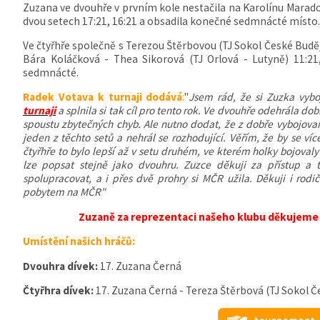
Zuzana ve dvouhře v prvním kole nestačila na Karolínu Marad
dvou setech 17:21, 16:21 a obsadila konečné sedmnácté místo
Ve čtyřhře společně s Terezou Štěrbovou (TJ Sokol České Buděj
Bára Koláčková - Thea Sikorová (
TJ Orlová - Lutyně) 11:21
sedmnácté.
Radek Votava k turnaji dodává
:
"
Jsem rád, že si Zuzka vyb
turnaji
a splnila si tak cíl pro tento rok. Ve dvouhře odehrála d
spoustu zbytečných chyb. Ale nutno dodat, že z dobře vybojovan
jeden z těchto setů a nehrál se rozhodující. Věřím, že by se víc
čtyřhře to bylo lepší až v setu druhém, ve kterém holky bojovaly
lze popsat stejně jako dvouhru. Zuzce děkuji za přístup a
spolupracovat, a i přes dvě prohry si MČR užila. Děkuji i ro
pobytem na MČR"
Zuzaně za reprezentaci našeho klubu děkujeme
Umístění našich hráčů:
Dvouhra dívek:
17. Zuzana Černá
Čtyřhra dívek:
17. Zuzana Černá - Tereza Štěrbová (TJ Sokol Č