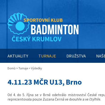
AKTUALITY
TURNAJE
DRUŽSTVA
NAŠ
Domů
>
Turnaje
> Výsledky
4.11.23 MČR U13, Brno
Od 4. do 5. října se v Brně odehrálo mistrovství České rep
reprezentovala pouze Zuzana Černá ve dvouhře a ve čtyřhře.