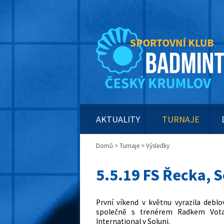
AKTUALITY
TURNAJE
Domů
>
Turnaje
> Výsledky
5.5.19 FS Řecka, 
První víkend v květnu vyrazila deb
společně s trenérem Radkem Votav
International v Soluni.