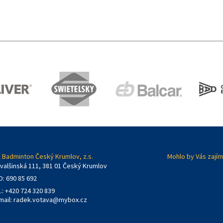
 Badminton Český Krumlov, z.s.
Mohlo by Vás zajím
valšinská 111, 381 01 Český Krumlov
O: 690 85 692
l.: +420 724 320 839
mail:
radek.votava@mybox.cz