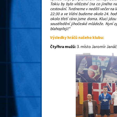
Tokiu by bylo vítězství (na co jiného 
cestování. Tvrdneme v neděli večer na le
22:30 a ve Vídni budeme okolo 24. hod
okolo třetí ráno jsme doma. Kluci jdou
soustředění jihočeské mládeže. Nyní z
blahopřeji!"
Výsledky hráčů našeho klubu:
Čtyřhra mužů:
3. místo Jaromír Janáč