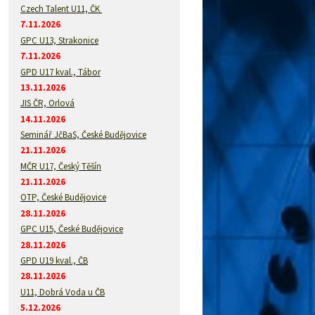
Czech Talent U11, ČK
7.11.2026
GPC U13, Strakonice
7.11.2026
GPD U17 kval., Tábor
13.11.2026
JIS ČR, Orlová
14.11.2026
Seminář JčBaS, České Budějovice
21.11.2026
MČR U17, Český Těšín
21.11.2026
OTP, České Budějovice
28.11.2026
GPC U15, České Budějovice
28.11.2026
GPD U19 kval., ČB
28.11.2026
U11, Dobrá Voda u ČB
5.12.2026