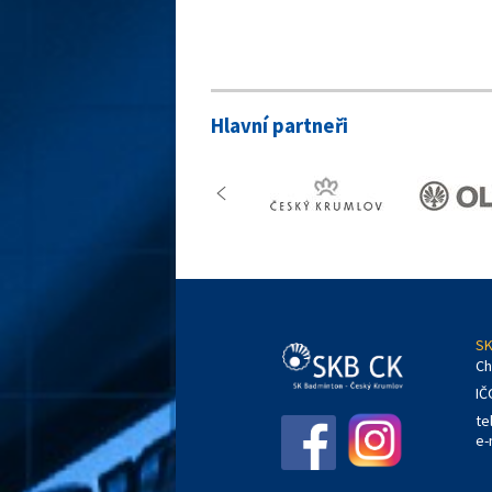
Hlavní partneři
SK
Ch
IČ
te
e-