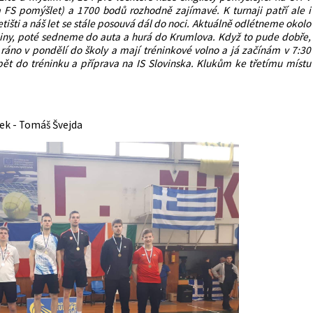
na FS pomýšlet) a 1700 bodů rozhodně zajímavé. K turnaji patří ale i
tišti a náš let se stále posouvá dál do noci. Aktuálně odlétneme okolo
iny, poté sedneme do auta a hurá do Krumlova. Když to pude dobře,
 ráno v pondělí do školy a mají tréninkové volno a já začínám v 7:30
pět do tréninku a příprava na IS Slovinska. Klukům ke třetímu místu
ek - Tomáš Švejda