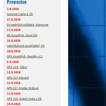
Propozice
2.8.2026
Summer Camp II. ČK
17.8.2026
EH neslyších mládeže, Hannover
17.8.2026
MS dospělých, Nové Dilí
23.8.2026
Letní klubové soustředění, ČK
28.8.2026
GPA dospělých, Benátky n/J
5.9.2026
GPC U19, Tábor
12.9.2026
GPA U13, Karviná
12.9.2026
GPA U17, Hradec Králové
12.9.2026
GPE U15, Dobrá Voda u ČB
19.9.2026