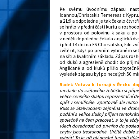
Ke svému úvodnímu zápasu nasto
Ioannou/Christakis Temereas z Kypru. 
a 21:9 a odpoledne je tak čekalo čtvr
se hrálo v přední části kurtu a rozhodo
v prostoru od polovinu k saku a po 
v neděli dopoledne čekala anglická dv
i před 14 dni na FS Chorvatska, kde zví
zvítězit, když po prvním vyhraném se
na síti a kvalitním základu. Zápas rozh
od kluků a agresivně chodit do příjmů
Angličané a od kluků přišlo zbytečn
výsledek zápasu byl po necelých 50 min
Radek Votava k turnaji v Řecku dop
medaile do světového žebříčku si připi
velice cenného skalpu reprezentační dvo
opět v semifinále. Sportovně ale nutno
Russ se Stalwoodem zejména ve druhém 
podání a velice slušný příjem tentokrát
společně na čem pracovat, a to je vždy 
všech dovedností od prvního do posled
chyby jsou trestuhodné. Určitě dobře z
vyhrát! To je při plánování turnajů důle