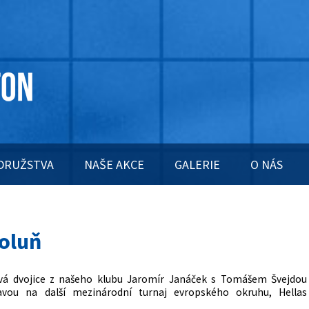
DRUŽSTVA
NAŠE AKCE
GALERIE
O NÁS
Soluň
lová dvojice z našeho klubu Jaromír Janáček s Tomášem Švejdou
ou na další mezinárodní turnaj evropského okruhu, Hellas