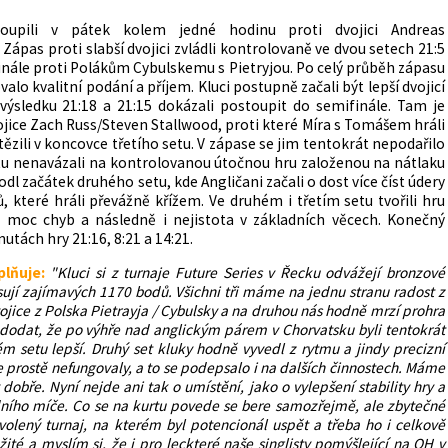
upili v pátek kolem jedné hodinu proti dvojici Andreas
Zápas proti slabší dvojici zvládli kontrolovaně ve dvou setech 21:5
tfinále proti Polákům Cybulskemu s Pietryjou. Po celý průběh zápasu
valo kvalitní podání a příjem. Kluci postupně začali být lepší dvojicí
výsledku 21:18 a 21:15 dokázali postoupit do semifinále. Tam je
ojice Zach Russ/Steven Stallwood, proti které Míra s Tomášem hráli
tězili v koncovce třetího setu. V zápase se jim tentokrát nepodařilo
tu nenavázali na kontrolovanou útočnou hru založenou na nátlaku
odl začátek druhého setu, kde Angličani začali o dost více číst údery
, které hráli převážně křížem. Ve druhém i třetím setu tvořili hru
ě moc chyb a následně i nejistota v základních věcech. Konečný
utách hry 21:16, 8:21 a 14:21.
lňuje:
"Kluci si z turnaje Future Series v Řecku odvážejí bronzové
sují zajímavých 1170 bodů. Všichni tři máme na jednu stranu radost z
jice z Polska Pietrayja / Cybulsky a na druhou nás hodně mrzí prohra
 dodat, že po výhře nad anglickým párem v Chorvatsku byli tentokrát
setu lepší. Druhý set kluky hodně vyvedl z rytmu a jindy precizní
e prostě nefungovaly, a to se podepsalo i na dalších činnostech. Máme
dobře. Nyní nejde ani tak o umístění, jako o vylepšení stability hry a
ního míče. Co se na kurtu povede se bere samozřejmě, ale zbytečné
volený turnaj, na kterém byl potencionál uspět a třeba ho i celkově
žité a myslím si, že i pro leckteré naše singlisty pomýšlející na OH v