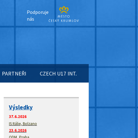
Podporuje
nás
PARTNEŘI
CZECH U17 INT.
Výsledky
37.6.2026
IS Itálie, Bolzano
23.6.2026
ODM, Praha