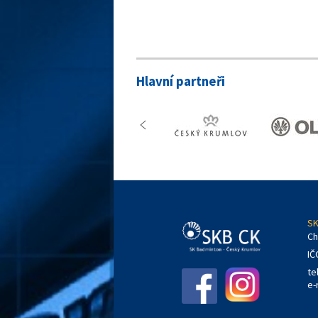
Hlavní partneři
SK
Ch
IČ
te
e-