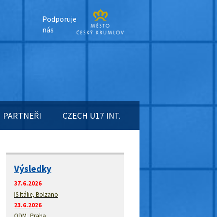
Podporuje
nás
PARTNEŘI
CZECH U17 INT.
Výsledky
37.6.2026
IS Itálie, Bolzano
23.6.2026
ODM, Praha