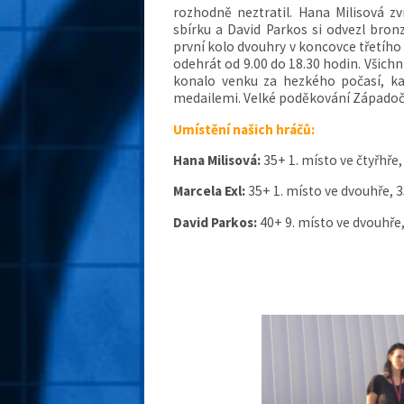
rozhodně neztratil. Hana Milisová zv
sbírku a David Parkos si odvezl bron
první kolo dvouhry v koncovce třetího 
odehrát od 9.00 do 18.30 hodin. Všichni
konalo venku za hezkého počasí, ka
medailemi. Velké poděkování Západočes
Umístění našich hráčů:
Hana Milisová:
35+ 1. místo ve čtyřhře,
Marcela Exl:
35+ 1. místo ve dvouhře, 3
David Parkos:
40+ 9. místo ve dvouhře,