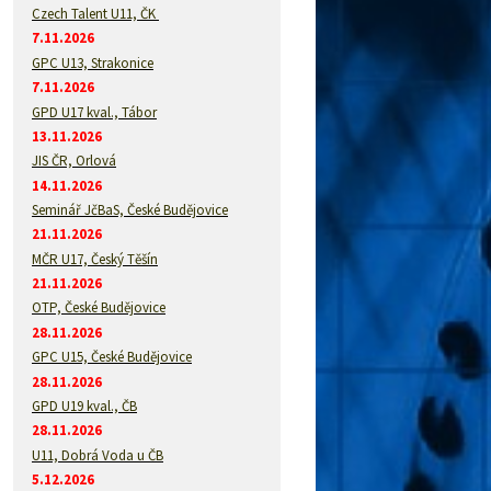
Czech Talent U11, ČK
7.11.2026
GPC U13, Strakonice
7.11.2026
GPD U17 kval., Tábor
13.11.2026
JIS ČR, Orlová
14.11.2026
Seminář JčBaS, České Budějovice
21.11.2026
MČR U17, Český Těšín
21.11.2026
OTP, České Budějovice
28.11.2026
GPC U15, České Budějovice
28.11.2026
GPD U19 kval., ČB
28.11.2026
U11, Dobrá Voda u ČB
5.12.2026