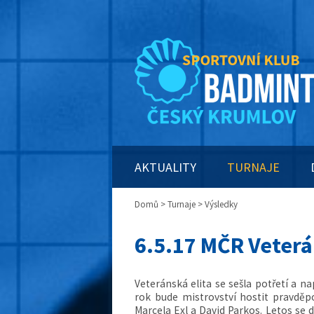
AKTUALITY
TURNAJE
Domů
>
Turnaje
> Výsledky
6.5.17 MČR Veter
Veteránská elita se sešla potřetí a n
rok bude mistrovství hostit pravděp
Marcela Exl a David Parkos. Letos se 