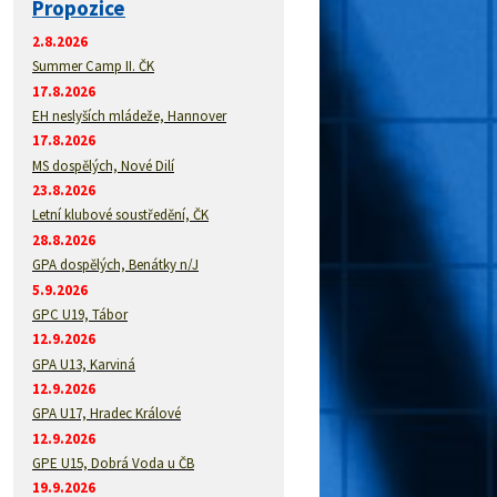
Propozice
2.8.2026
Summer Camp II. ČK
17.8.2026
EH neslyších mládeže, Hannover
17.8.2026
MS dospělých, Nové Dilí
23.8.2026
Letní klubové soustředění, ČK
28.8.2026
GPA dospělých, Benátky n/J
5.9.2026
GPC U19, Tábor
12.9.2026
GPA U13, Karviná
12.9.2026
GPA U17, Hradec Králové
12.9.2026
GPE U15, Dobrá Voda u ČB
19.9.2026