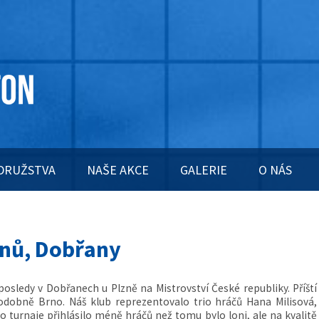
DRUŽSTVA
NAŠE AKCE
GALERIE
O NÁS
ánů, Dobřany
aposledy v Dobřanech u Plzně na Mistrovství České republiky. Příští
odobně Brno. Náš klub reprezentovalo trio hráčů Hana Milisová,
do turnaje přihlásilo méně hráčů než tomu bylo loni, ale na kvalitě