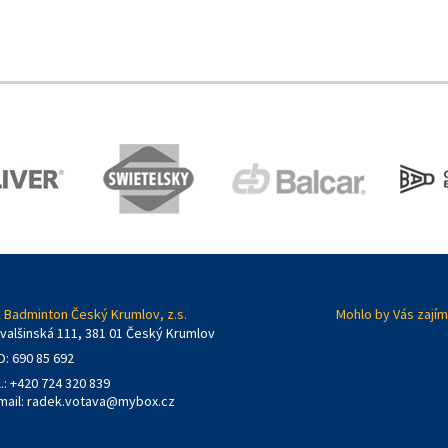
 Badminton Český Krumlov, z.s.
Mohlo by Vás zajím
valšinská 111, 381 01 Český Krumlov
O: 690 85 692
l.: +420 724 320 839
mail:
radek.votava@mybox.cz