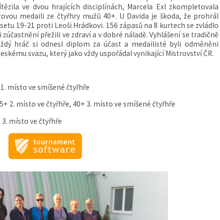
ítězila ve dvou hrajících disciplínách, Marcela Exl zkompletovala
zovou medaili ze čtyřhry mužů 40+. U Davida je škoda, že prohrál
setu 19-21 proti Leoši Hrádkovi. 156 zápasů na 8 kurtech se zvládlo
 zúčastnění přežili ve zdraví a v dobré náladě. Vyhlášení se tradičně
ždý hráč si odnesl diplom za účast a medailisté byli odměněni
kému svazu, který jako vždy uspořádal vynikající Mistrovství ČR.
 1. místo ve smíšené čtyřhře
5+ 2. místo ve čtyřhře, 40+ 3. místo ve smíšené čtyřhře
 3. místo ve čtyřhře