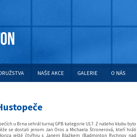
DRUŽSTVA
NAŠE AKCE
GALERIE
O NÁS
 Hustopeče
topečích u Brna sehrál turnaj GPB kategorie U17. Z našeho klubu bylo
těže se dostali jenom Jan Oros a Michaela Štronerová, kteří hráli
 Honza ještě čtyřhru s Janem Blažkem (Badminton Rychnov nad