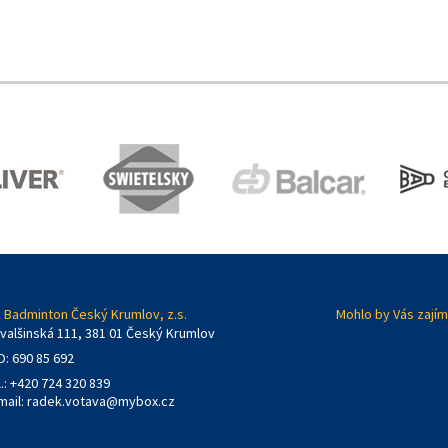
 Badminton Český Krumlov, z.s.
Mohlo by Vás zajím
valšinská 111, 381 01 Český Krumlov
O: 690 85 692
l.: +420 724 320 839
mail:
radek.votava@mybox.cz