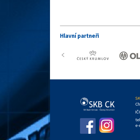
Hlavní partneři
SK
Ch
IČ
te
e-