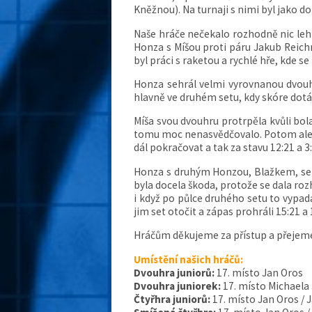
Kněžnou). Na turnaji s nimi byl jako 
Naše hráče nečekalo rozhodně nic lehk
Honza s Míšou proti páru Jakub Reichm
byl práci s raketou a rychlé hře, kde se
Honza sehrál velmi vyrovnanou dvouhr
hlavně ve druhém setu, kdy skóre dotáh
Míša svou dvouhru protrpěla kvůli bol
tomu moc nenasvědčovalo. Potom ale s
dál pokračovat a tak za stavu 12:21 a 3
Honza s druhým Honzou, Blažkem, sehrá
byla docela škoda, protože se dala ro
i když po půlce druhého setu to vypada
jim set otočit a zápas prohráli 15:21 a 
Hráčům děkujeme za přístup a přejeme 
Umístění našich hráčů:
Dvouhra juniorů:
17. místo Jan Oros
Dvouhra juniorek:
17. místo Michaela
Čtyřhra juniorů:
17. místo Jan Oros /