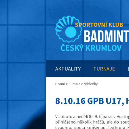
AKTUALITY
TURNAJE
Domů
>
Turnaje
> Výsledky
8.10.16 GPB U17,
V sobotu a neděli 8.- 9. října se v Hus
přihlášeno několik hráčů, ale do sou
dvouhru, spolu smíšenou čtyřhru a