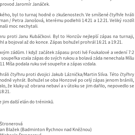
doprovod Jaromír Janáček.
ého, byl to turnaj hodně o zkušenostech. Ve smíšené čtyřhře hráli
an / Petra Janošová, kterému podlehli 14:21 a 12:21. Veliký rozdíl
 naši moc nechytali.
u proti Janu Kubáčkovi. Byl to Honzův nejlepší zápas na turnaji,
l a bojoval až do konce. Zápas bohužel prohrál 16:21 a 19:21.
avým zádům. I když začátek zápasu proti Ivě Foukalové a vedení 7:2
oupeřka vzala zápas do svých rukou a bolavá záda nenechala Míšu
:11 Míša podala ruku své soupeřce a zápas vzdala.
li čtyřhru proti dvojici Jakub Láznička/Martin Slíva. Této čtyřhry
zhodně vyhrát. Bohužel se oba Honzové po celý zápas jenom bránili,
lo, že kluky už obrana nebaví a v útoku se jim dařilo, nepovedlo se
18:21.
jim další elán do tréninků.
 Štronerová
 Jan Blažek (Badminton Rychnov nad Kněžnou)