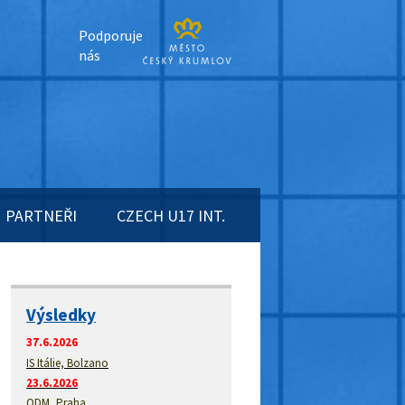
Podporuje
nás
PARTNEŘI
CZECH U17 INT.
Výsledky
37.6.2026
IS Itálie, Bolzano
23.6.2026
ODM, Praha