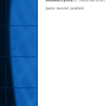
Smíšená čtyřhra:
17. místo Jan Oros /
(autor Jaromír Janáček)