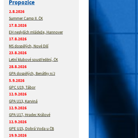
Propozice
2.8.2026
Summer Camp II. ČK
17.8.2026
EH neslyších mládeže, Hannover
17.8.2026
MS dospělých, Nové Dilí
23.8.2026
Letní klubové soustředění, ČK
28.8.2026
GPA dospělých, Benátky n/J
5.9.2026
GPC U19, Tábor
12.9.2026
GPA U13, Karviná
12.9.2026
GPA U17, Hradec Králové
12.9.2026
GPE U15, Dobrá Voda u ČB
19.9.2026