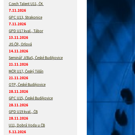
Czech Talent U11, ČK
7.11.2026
GPC U13, Strakonice
7.11.2026
GPD U17 kval., Tábor
13.11.2026
JIS ČR, Orlová
14.11.2026
Seminář JčBaS, České Budějovice
21.11.2026
MČR U17, Český Těšín
21.11.2026
OTP, České Budějovice
28.11.2026
GPC U15, České Budějovice
28.11.2026
GPD U19 kval., ČB
28.11.2026
U11, Dobrá Voda u ČB
5.12.2026