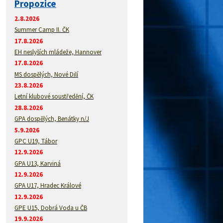
Propozice
2.8.2026
Summer Camp II. ČK
17.8.2026
EH neslyších mládeže, Hannover
17.8.2026
MS dospělých, Nové Dilí
23.8.2026
Letní klubové soustředění, ČK
28.8.2026
GPA dospělých, Benátky n/J
5.9.2026
GPC U19, Tábor
12.9.2026
GPA U13, Karviná
12.9.2026
GPA U17, Hradec Králové
12.9.2026
GPE U15, Dobrá Voda u ČB
19.9.2026