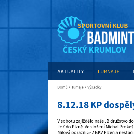
AKTUALITY
TURNAJE
Domů
>
Turnaje
> Výsledky
8.12.18 KP dospělý
V sobotu zajíždělo naše „B družstvo 
J+Z do Plzně.
Ve složení Michal Prokeš
Milová porazili 5-2 BKV Plzeň a nesta