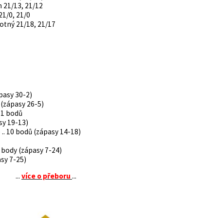
n 21/13, 21/12
1/0, 21/0
votný 21/18, 21/17
ápasy 30-2)
 (zápasy 26-5)
11 bodů
sy 19-13)
.. 10 bodů (zápasy 14-18)
4 body (zápasy 7-24)
asy 7-25)
...
více o přeboru
...