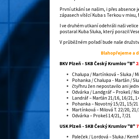
První utkání se našim, i přes absence 
zápasech vítězí Kuba s Terkou v mixu, M
I ve druhém utkaní odehráli naši velice
postaral Kuba Sluka, který porazil Ves
V průběžném pořadí bude naše družstv
Blahopřejeme a d
BKV Plzeň - SKB Český Krumlov "B"
2
Chalupa / Martínková – Sluka / Mi
Pohanka / Chalupa - Marťán / Slu
čtyřhru žen nepostavilo ani jed
Odvárka / Landgráf – Prokeš / N
Landráf – Marťán 21/16, 16/21, 1
Pohanka – Novotný 15/21, 15/21
Martínková – Milová T. 22/20, 21/
Odvárka – Prokeš 14/21, 7/21
USK Plzeň - SKB Český Krumlov "B"
7
Paleček / Lordová – Sluka / Kemf