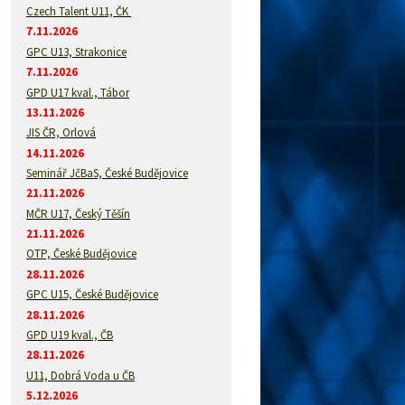
Czech Talent U11, ČK
7.11.2026
GPC U13, Strakonice
7.11.2026
GPD U17 kval., Tábor
13.11.2026
JIS ČR, Orlová
14.11.2026
Seminář JčBaS, České Budějovice
21.11.2026
MČR U17, Český Těšín
21.11.2026
OTP, České Budějovice
28.11.2026
GPC U15, České Budějovice
28.11.2026
GPD U19 kval., ČB
28.11.2026
U11, Dobrá Voda u ČB
5.12.2026