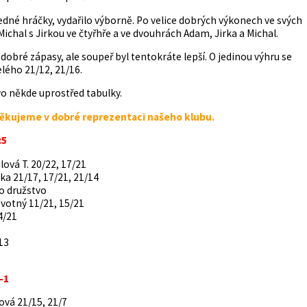
jedné hráčky, vydařilo výborně. Po velice dobrých výkonech ve svých
ichal s Jirkou ve čtyřhře a ve dvouhrách Adam, Jirka a Michal.
 dobré zápasy, ale soupeř byl tentokráte lepší. O jedinou výhru se
elého 21/12, 21/16.
o někde uprostřed tabulky.
ěkujeme v dobré reprezentaci našeho klubu.
:5
lová T. 20/22, 17/21
ka 21/17, 17/21, 21/14
no družstvo
ovotný 11/21, 15/21
4/21
13
-1
ová 21/15, 21/7