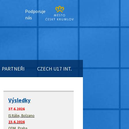
Podporuje
nás
PARTNEŘI
CZECH U17 INT.
Výsledky
37.6.2026
IS Itálie, Bolzano
23.6.2026
ODM, Praha