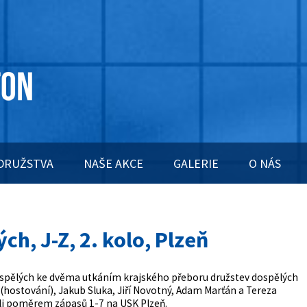
DRUŽSTVA
NAŠE AKCE
GALERIE
O NÁS
ch, J-Z, 2. kolo, Plzeň
dospělých ke dvěma utkáním krajského přeboru družstev dospělých
 (hostování), Jakub Sluka, Jiří Novotný, Adam Marťán a Tereza
čili poměrem zápasů 1-7 na USK Plzeň.