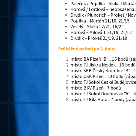
Paleček / Popilka – Sluka / Marťá
Horová / Lordová – neobsazena 2
Drudík / Plundrich – Prokeš / No
Popilka – Marťán 21/10, 21/15
Veselý – Sluka 12/21, 16/21
Horová – Milová T. 21/19, 21/12
Drudík – Prokeš 21/19, 21/19
Průběžné pořadí po 2. kole:
místo BA Plzeň "B" .. 16 bodů (z
místo TJ Jiskra Nejdek .. 16 bodů
místo SKB Český Krumlov "B" .. 
místo USK Plzeň .. 10 bodů (zápa
místo TJ Sokol České Budějovice 
místo BKV Plzeň .. 7 bodů
místo TJ Sokol Doubravka "A" .. 
místo TJ Bílá Hora .. 4 body (záp