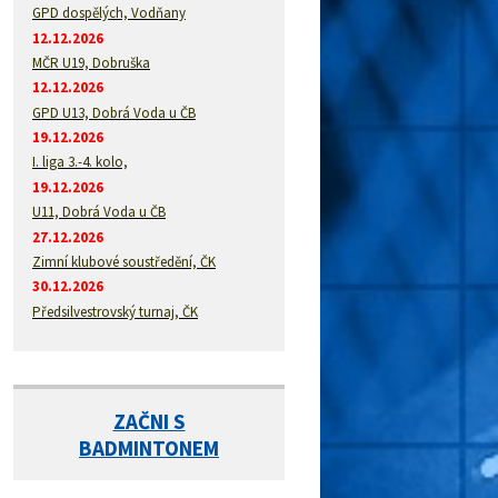
GPD dospělých, Vodňany
12.12.2026
MČR U19, Dobruška
12.12.2026
GPD U13, Dobrá Voda u ČB
19.12.2026
I. liga 3.-4. kolo,
19.12.2026
U11, Dobrá Voda u ČB
27.12.2026
Zimní klubové soustředění, ČK
30.12.2026
Předsilvestrovský turnaj, ČK
ZAČNI S
BADMINTONEM