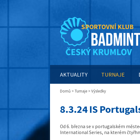
AKTUALITY
TURNAJE
Domů
>
Turnaje
> Výsledky
8.3.24 IS Portugal
Od 6. března se v portugalském měste
International Series, na kterém čtyřh