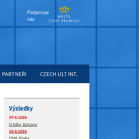
Podporuje
nás
PARTNEŘI
CZECH U17 INT.
Výsledky
37.6.2026
IS Itálie, Bolzano
23.6.2026
ODM, Praha