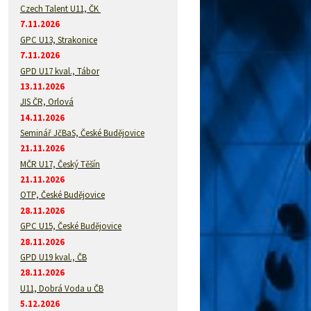
Czech Talent U11, ČK
7.11.2026
GPC U13, Strakonice
7.11.2026
GPD U17 kval., Tábor
13.11.2026
JIS ČR, Orlová
14.11.2026
Seminář JčBaS, České Budějovice
21.11.2026
MČR U17, Český Těšín
21.11.2026
OTP, České Budějovice
28.11.2026
GPC U15, České Budějovice
28.11.2026
GPD U19 kval., ČB
28.11.2026
U11, Dobrá Voda u ČB
5.12.2026