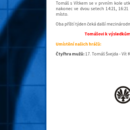
Tomáš s Vítkem se v prvním kole utka
nakonec ve dvou setech 14:21, 16:21 
místo.
Oba příští týden čeká další mezinárodní
Tomášovi k výsledkům 
Umístění našich hráčů:
Čtyřhra mužů:
17. Tomáš Švejda - Vít 