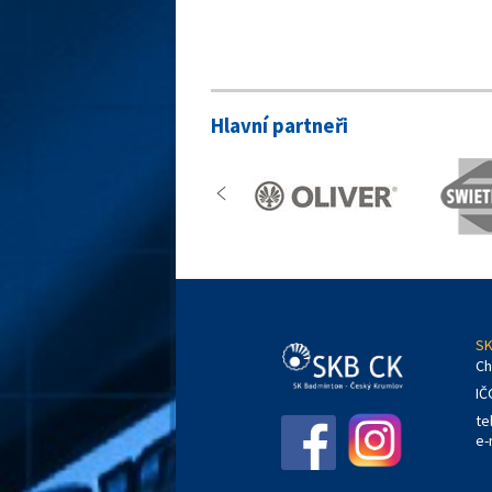
Hlavní partneři
SK
Ch
IČ
te
e-