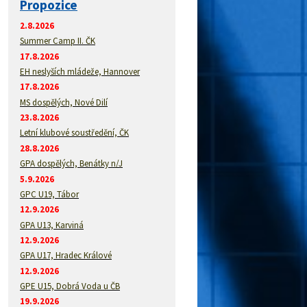
Propozice
2.8.2026
Summer Camp II. ČK
17.8.2026
EH neslyších mládeže, Hannover
17.8.2026
MS dospělých, Nové Dilí
23.8.2026
Letní klubové soustředění, ČK
28.8.2026
GPA dospělých, Benátky n/J
5.9.2026
GPC U19, Tábor
12.9.2026
GPA U13, Karviná
12.9.2026
GPA U17, Hradec Králové
12.9.2026
GPE U15, Dobrá Voda u ČB
19.9.2026