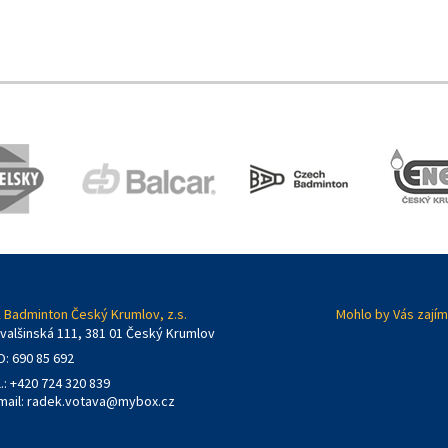
 Badminton Český Krumlov, z.s.
Mohlo by Vás zajím
valšinská 111, 381 01 Český Krumlov
O: 690 85 692
l.: +420 724 320 839
mail:
radek.votava@mybox.cz