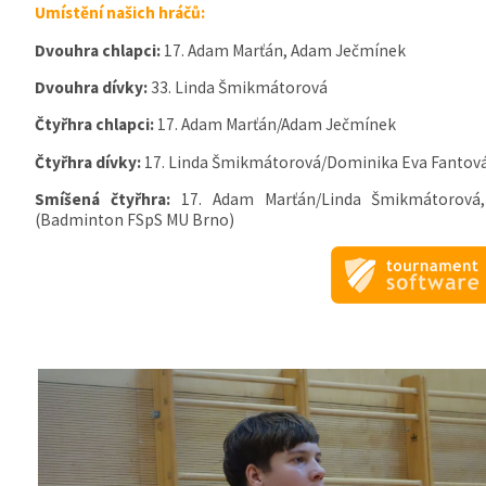
Umístění našich hráčů:
Dvouhra chlapci:
17. Adam Marťán, Adam Ječmínek
Dvouhra dívky:
33. Linda Šmikmátorová
Čtyřhra chlapci:
17. Adam Marťán/Adam Ječmínek
Čtyřhra dívky:
17. Linda Šmikmátorová/Dominika Eva Fantová
Smíšená čtyřhra:
17. Adam Marťán/Linda Šmikmátorová
(Badminton FSpS MU Brno)