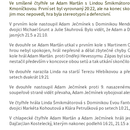
Ve smíšené čtyřhře se Adam Marťán s Lindou Šmikmátorov
Kmoníčkovou. První set byl vyrovnaný 20:22, ale na konec skon
jim moc nepovedl, hra byla stereotypní a defenzivní.
V prvním kole nastoupil Adam Ječmínek s Dominikou Mendr
dvojici Michael Grunt a Julie Skuhrová. Bylo vidět, že Adam a 
jasných 21:5 a 21:10.
Ve dvouhře se Adam Marťán utkal v prvním kole s Martinem C
hrou nebyl spokojen, hrál nepřesně a dělal zbytečné chyby. Ce
kole hrál Adam Marťán. proti Ondřeji Hevessymu. Zápas byl sice
nestačil především v koncovce obou setů a tak utkání skončilo
Ve dvouhře narazila Linda na starší Terezu Hřebíkovou a př
setech dvakrát 19:21
Ve dvouhře nastoupil Adam Ječmínek proti 9. nasazenému 
soupeřově straně vidět převaha, Adam Ječmínek vybojoval ale
Ve čtyřhře hrála Linda Šmikmátorová s Dominikou Evou Fanto
dvojici Markéta Kohoutová a Klára Petrušková po setech 10:21, 
V chlapecké čtyřhře Adam Marťán a Adam Ječmínek hráli jedi
Dajčar/Jan Kostelecký, kterým nakonec podlehli 16:21, 21:15 a 