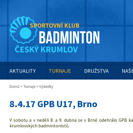
AKTUALITY
TURNAJE
DRUŽSTVA
NAŠ
Domů
>
Turnaje
> Výsledky
8.4.17 GPB U17, Brno
V sobotu a v neděli 8. a 9. dubna se v Brně odehrálo GPB ka
krumlovských badmintonistů.