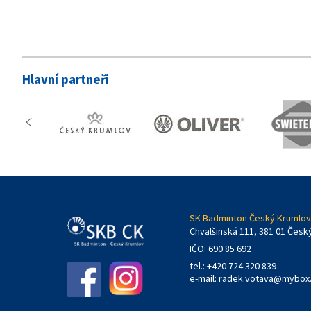
Hlavní partneři
SK Badminton Český Krumlov,
Chvalšinská 111, 381 01 Česk
IČO: 690 85 692
tel.: +420 724 320 839
e-mail:
radek.votava@mybox