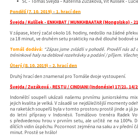
SČ - Tomáš Švejda – Kateřina Zuzáková, Vít Kulíšek - Luc
Pondělí (7. 10. 2019) – 1. hrací den
Švejda / Kulíšek - ENKHBAT / MUNKHBAATAR (Mongolsko) - 21/
V zápase, který začal okolo 16. hodiny, nedošlo na žádné přek
za 18 minut, ve druhém setu prakticky na dvě dlouhé bodové sé
Tomáš dodává:
“Zápas jsme zvládli v pohodě. Prověří nás až d
tréninkové haly na deblové rozehrávky a podání / příjem. Všechn
Úterý (8. 10. 2019) – 2. hrací den
Druhý hrací den znamenal pro Tomáše dvoje vystoupení.
Švejda / Zuzáková - RESTU / CINDIANI (Indonésie) 17/21, 14/
Indonéští soupeři ukázali našemu prvnímu juniorskému mi
jejich kvalita je velká. V zásadě se nejdůležitější momenty odehr
na raketách soupeřů byla v tomto prostoru prostě jinde a já j
do letní přípravy v Indonésii. Tomášovo trenéra Radek V
s předvedenou hrou v prvním setu, ale určitě ne na 100%. 
dílčích vidin úspěchu. Pozornost zejména na saku a v přední čá
minut. Prostě se hrálo!