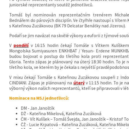
juniorské reprezentanty soutěž jednotlivců.
Tomáš byl nominován reprezentačním trenérem Micha
Bednářem do párových disciplín. Ve čtyřhře nastoupí s Vítem K
s Kateřinou Zuzákovou (BK 79 Delcatar Benátky nad Jizerou).
Podaří se jim navázat na skvělé výkony a euforii z týmové sout
V
pondělí
v 16:15 hodin čekají Tomáše s Vítkem Kulíškem 
Mongolska Sumiyasuren ENKHBAT / Yesun- Erdene MUNKHBAA
budou bojovat o postup do třetího kola proti reprezenta
Gloria. Tento zápas je plánovaný na úterý 18:30 hodin. To je
třetího kola, ve kterém by je čekala s největší pravděpodobnos
V mixu čekají Tomáše s Kateřinou Zuzákovou soupeři z Ind
CINDIANI. Zápas je plánovaný na
úterý
v 11:15 hodin. To je n
výborný výkon našich reprezentantů, kteří se připravovali v létě
Nominace na MSJ jednotlivců:
DM - Jan Janoštík
DŽ - Kateřina Mikelová, Kateřina Zuzáková
ČM - Vít Kulíšek – Tomáš Švejda, Jan Janoštík – Kristof 
ČŽ - Lucie Krpatová – Kateřina Zuzáková, Kateřina Mikel