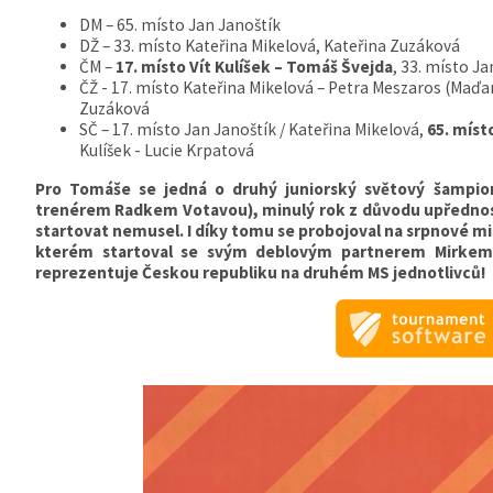
DM – 65. místo Jan Janoštík
DŽ – 33. místo Kateřina Mikelová, Kateřina Zuzáková
ČM –
17. místo Vít Kulíšek – Tomáš Švejda
, 33. místo J
ČŽ - 17. místo Kateřina Mikelová – Petra Meszaros (Maďar
Zuzáková
SČ – 17. místo Jan Janoštík / Kateřina Mikelová,
65. míst
Kulíšek - Lucie Krpatová
Pro Tomáše se jedná o druhý juniorský světový šampioná
trenérem Radkem Votavou), minulý rok z důvodu upřednost
startovat nemusel. I díky tomu se probojoval na srpnové mi
kterém startoval se svým deblovým partnerem Mirke
reprezentuje Českou republiku na druhém MS jednotlivců!