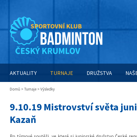
AKTUALITY
TURNAJE
DRUŽSTVA
NAŠ
Domů
>
Turnaje
> Výsledky
9.10.19 Mistrovství světa juni
Kazaň
Po týmové soutěži, ve které si juniorské družstvo České re