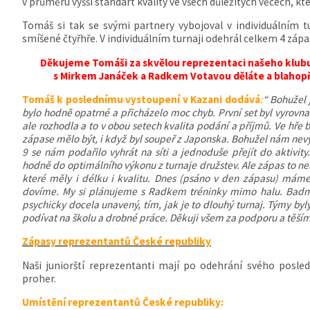
v průměru vyšší standart kvality ve všech důležitých věcech, kt
Tomáš si tak se svými partnery vybojoval v individuálním tu
smíšené čtyřhře. V individuálním turnaji odehrál celkem 4 zápas
Děkujeme Tomáši za skvělou reprezentaci našeho klubu
s Mirkem Janáček a Radkem Votavou děláte a blahop
Tomáš k poslednímu vystoupení v Kazani dodává
:
“ Bohužel 
bylo hodně opatrné a přicházelo moc chyb. První set byl vyrovna
ale rozhodla a to v obou setech kvalita podání a příjmů. Ve hře b
zápase mělo být, i když byl soupeř z Japonska. Bohužel nám nevy
9 se nám podařilo vyhrát na síti a jednoduše přejít do aktivit
hodně do optimálního výkonu z turnaje družstev. Ale zápas to ne
které měly i délku i kvalitu. Dnes (psáno v den zápasu) máme
dovíme. My si plánujeme s Radkem tréninky mimo halu. Badmi
psychicky docela unavený, tím, jak je to dlouhý turnaj. Týmy by
podívat na školu a drobné práce. Děkuji všem za podporu a těší
Zápasy reprezentantů České republiky
Naši juniorští reprezentanti mají po odehrání svého posle
proher.
Umístění reprezentantů České republiky: