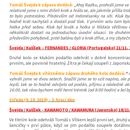
Tomáš Švejda k zápasu dodává:
„
Ahoj Radku, prohráli jsme ve
relativně jsme s nimi drželi krok a hrálo se, ale jakmile přišla t
to bylo potrestáno. Především od Indonésanky na síti. Kluk by
hodně krát nachytali a dostali pod tlak. V prvním setu tam by
holka před sebou. Kluk byl levák a holka si hlídala většinou
několikrát dostali na jednoduchou úvodní situaci. Ve druhém
především pohybově, proti balónu byli o krok dříve, a my zbytečně 
Švejda / Kulíšek – FERNANDES / GLORIA (Portugalsko) 21/11, 
Druhé kolo se klukům podařilo odehrát v dobré koncentraci 
prvním, ale povinně hratelný. Zítra je čekají soupeři z Japonska
Tomáš Švejda k vítěznému zápasu druhého kola dodává
:
“
A
vyhráli jsme ve dvou setech. Snažili jsme se to vzít naplno, ale
lepší, tak se to hodně odvíjelo od podán, příjmu a následné akti
16:00, tak ráno bychom měli herní trénink (od 8:00 hodin) a šel b
Středa (9. 10. 2019) – 3. hrací den
Švejda / Kulíšek - KAWAMOTO / KAWAMURA (Japonsko) 18/21,
Ve třetím kole odehráli Tomáš s Vítkem lepší první set, druhý u
šancičky v prví půlce, když se jim podařilo soupeře dotáhn