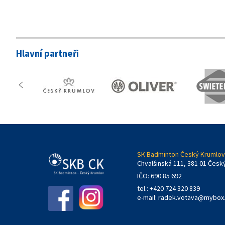
Hlavní partneři
SK Badminton Český Krumlov,
Chvalšinská 111, 381 01 Česk
IČO: 690 85 692
tel.: +420 724 320 839
e-mail:
radek.votava@mybox