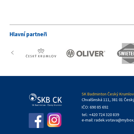
Hlavní partneři
SK Badminton Český Krumlov,
Chvalšinská 111, 381 01 Česk
IČO: 690 85 692
tel.: +420 724 320 839
e-mail:
radek.votava@mybox