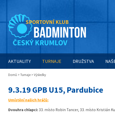
AKTUALITY
TURNAJE
DRUŽSTVA
NAŠ
Domů
>
Turnaje
> Výsledky
9.3.19 GPB U15, Pardubice
Umístění našich hráčů:
Dvouhra chlapci:
33. místo Robin Tancer, 33. místo Kristián K