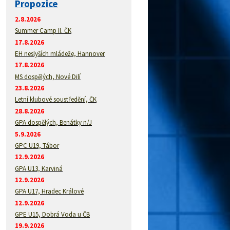
Propozice
2.8.2026
Summer Camp II. ČK
17.8.2026
EH neslyších mládeže, Hannover
17.8.2026
MS dospělých, Nové Dilí
23.8.2026
Letní klubové soustředění, ČK
28.8.2026
GPA dospělých, Benátky n/J
5.9.2026
GPC U19, Tábor
12.9.2026
GPA U13, Karviná
12.9.2026
GPA U17, Hradec Králové
12.9.2026
GPE U15, Dobrá Voda u ČB
19.9.2026