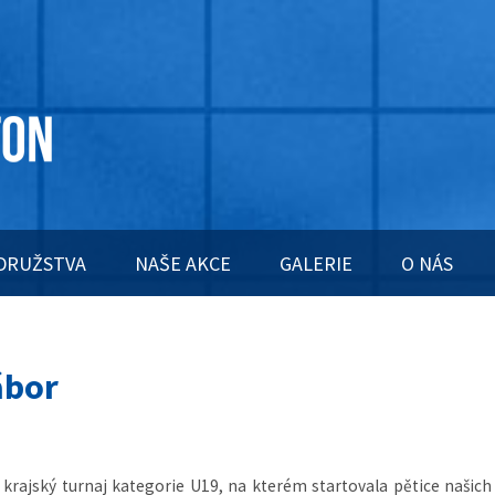
DRUŽSTVA
NAŠE AKCE
GALERIE
O NÁS
ábor
 krajský turnaj kategorie U19, na kterém startovala pětice našich