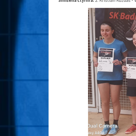
Smíšená čtyřhra:
2. Kristián Kuzdas -