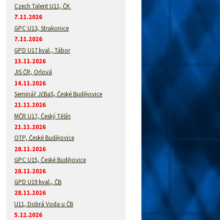
Czech Talent U11, ČK
7.11.2026
GPC U13, Strakonice
7.11.2026
GPD U17 kval., Tábor
13.11.2026
JIS ČR, Orlová
14.11.2026
Seminář JčBaS, České Budějovice
21.11.2026
MČR U17, Český Těšín
21.11.2026
OTP, České Budějovice
28.11.2026
GPC U15, České Budějovice
28.11.2026
GPD U19 kval., ČB
28.11.2026
U11, Dobrá Voda u ČB
5.12.2026