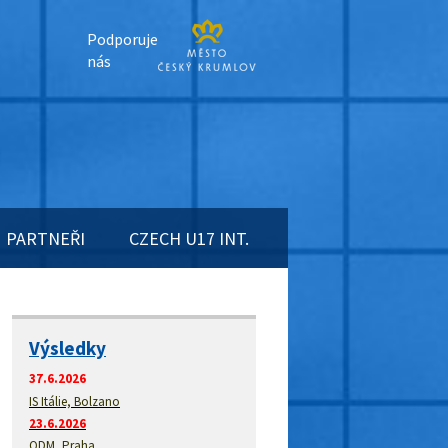
Podporuje
nás
PARTNEŘI
CZECH U17 INT.
Výsledky
37.6.2026
IS Itálie, Bolzano
23.6.2026
ODM, Praha