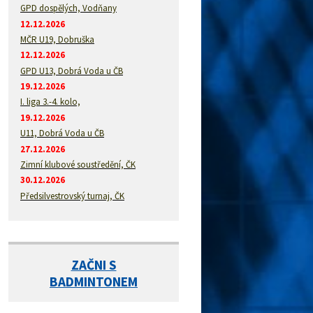
GPD dospělých, Vodňany
12.12.2026
MČR U19, Dobruška
12.12.2026
GPD U13, Dobrá Voda u ČB
19.12.2026
I. liga 3.-4. kolo,
19.12.2026
U11, Dobrá Voda u ČB
27.12.2026
Zimní klubové soustředění, ČK
30.12.2026
Předsilvestrovský turnaj, ČK
ZAČNI S
BADMINTONEM