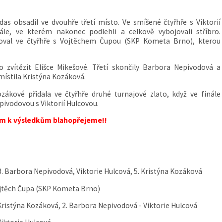
das obsadil ve dvouhře třetí místo. Ve smíšené čtyřhře s Viktorií
ále, ve kterém nakonec podlehli a celkově vybojovali stříbro.
toval ve čtyřhře s Vojtěchem Čupou (SKP Kometa Brno), kterou
o zvítězit Elišce Mikešové. Třetí skončily Barbora Nepivodová a
místila Kristýna Kozáková.
zákové přidala ve čtyřhře druhé turnajové zlato, když ve finále
pivodovou s Viktorií Hulcovou.
m k výsledkům blahopřejeme!!
 3. Barbora Nepivodová, Viktorie Hulcová, 5. Kristýna Kozáková
Vojtěch Čupa (SKP Kometa Brno)
 Kristýna Kozáková, 2. Barbora Nepivodová - Viktorie Hulcová