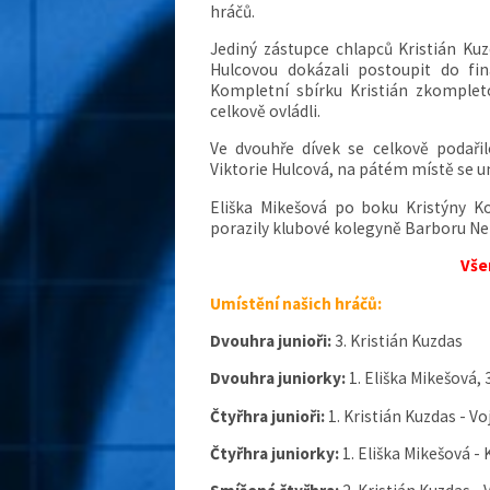
hráčů.
Jediný zástupce chlapců Kristián Kuz
Hulcovou dokázali postoupit do fin
Kompletní sbírku Kristián zkomple
celkově ovládli.
Ve dvouhře dívek se celkově podařil
Viktorie Hulcová, na pátém místě se u
Eliška Mikešová po boku Kristýny Ko
porazily klubové kolegyně Barboru Ne
Vše
Umístění našich hráčů:
Dvouhra junioři:
3. Kristián Kuzdas
Dvouhra juniorky:
1. Eliška Mikešová,
Čtyřhra junioři:
1. Kristián Kuzdas - 
Čtyřhra juniorky:
1. Eliška Mikešová -