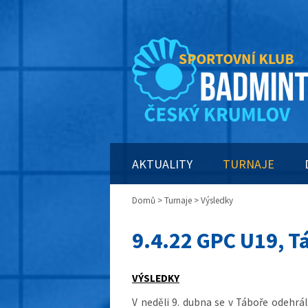
AKTUALITY
TURNAJE
Domů
>
Turnaje
> Výsledky
9.4.22 GPC U19, T
VÝSLEDKY
V neděli 9. dubna se v Táboře odehrál