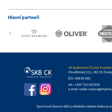
Hlavní partneři
SK Badminton Český Krumlov,
Chvalšinská 111, 381 01 Česk
IČO: 690 85 692
tel.: +420 724 320 839
e-mail:
radek.votava@mybox
Sportovní činnost dětí a mládeže našeho klubu je