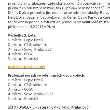
prvenství i v průběžném žebříčku. Strakoničtí bojovali v mini
příčka jak v odehraném kole, tak i v průběžném hodnocení. Tř
Králův Dvůr a pomohla jim odpoutat se ode dna tabulky. Barvy 
Neřoldová, Dagmar Václavíková, Ivo Černý, David Parkos a Kare
tentokrát nepodařilo zvítězit ani jednou a obsadili páté místo
příštím kole 13.2.2016 v Plzni.
Výsledky 2. kola:
1. místo - Legie Plzeň
2. místo - ČZ Strakonice
3. místo - Sokol Králův Dvůr
4. místo - GOGO
5. místo - Krumloš
KOMPLETNÍ VÝSLEDKY
Průběžné pořadí po odehraných dvou kolech:
1. místo - Legie Plzeň
2. místo - ČZ Strakonice
3. místo - GOGO
4. místo - Sokol Králův Dvůr
5. místo - Krumloš