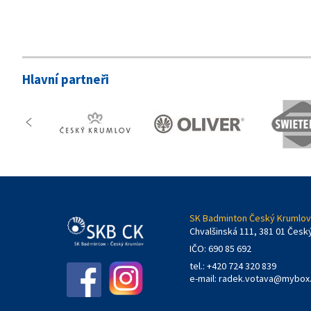
Hlavní partneři
SK Badminton Český Krumlov,
Chvalšinská 111, 381 01 Česk
IČO: 690 85 692
tel.: +420 724 320 839
e-mail:
radek.votava@mybox