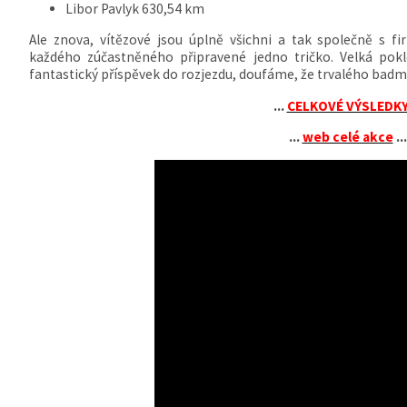
Libor Pavlyk 630,54 km
Ale znova, vítězové jsou úplně všichni a tak společně s
každého zúčastněného připravené jedno tričko. Velká pok
fantastický příspěvek do rozjezdu, doufáme, že trvalého bad
...
CELKOVÉ VÝSLEDK
...
web celé akce
...