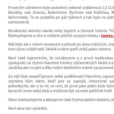
Prvotním záměrem bylo pokoření celkové vzdálenosti 12 11
Benátky nad Jizerou, Badminton Rychnov nad Kněžnou, M
dohromady. To se podařilo po pár týdnech a tak bylo na jedno
samostatně.
Benátecká aktivita slavila velký úspěch a členové tohoto TOP
Blahopřejeme a více si můžete přečíst na jejich klubu v
tomto 
Náš klub ale v ničem nezaostal a přesně po dvou měsících, start 
tuto výzvu zvládl také. Skvělé a všem patří velký palec nahoru.
Není také tajemstvím, že iniciátorem a s první myšlenkou 
spolupráci se čtyřmi hlavními trenéry zúčastněných klubů a 
Janáčka akci rozjeli a díky našim deblistům máme zpracované 
Za náš klub nepatří jenom velké poděkování hlavnímu zapisova
zejména Vám všem, kteří jste se zapojili, intenzivně spo
jednoduché, ale o to víc se cení, že jsme jako jeden klub tut
dorazili! Jsme velký klub a můžeme být na sebe patřičně hrdi!
Všem blahopřejeme a děkujeme také čtyřma dalším klubům, kteř
Není akce bez výsledků.