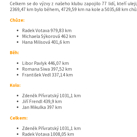
Celkem se do výzvy z našeho klubu zapojilo 77 lidí, kteří ulej
2369,47 km bylo během, 4729,59 km na kole a 5035,68 km chůz
Chůze:
Radek Votava 979,83 km
Michaela Sýkorová 462 km
Hana Milisová 401,6 km
Běh:
Libor Pavlyk 446,07 km
Romana Siwa 397,52 km
František Vedl 337,14 km
Kolo:
Zdeněk Přívratský 1031,1 km
Jiří Frendl 439,9 km
Jan Mikulka 397 km
Celkem:
Zdeněk Přívratský 1031,1 km
Radek Votava 1008,05 km