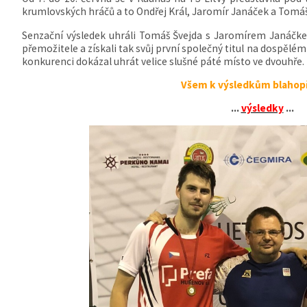
krumlovských hráčů a to Ondřej Král, Jaromír Janáček a Tomáš
Senzační výsledek uhráli Tomáš Švejda s Jaromírem Janáčkem
přemožitele a získali tak svůj první společný titul na dospělém
konkurenci dokázal uhrát velice slušné páté místo ve dvouhře.
Všem k výsledkům blahop
...
výsledky
...