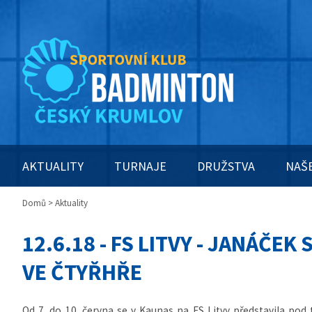
AKTUALITY
TURNAJE
DRUŽSTVA
NAŠ
Domů
> Aktuality
12.6.18 - FS LITVY - JANÁČEK
VE ČTYŘHŘE
Od 7. do 10. června se v Kaunas na FS Litvy představila po