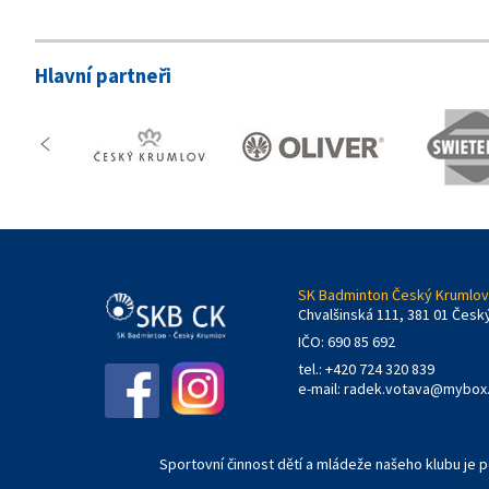
Hlavní partneři
SK Badminton Český Krumlov,
Chvalšinská 111, 381 01 Česk
IČO: 690 85 692
tel.: +420 724 320 839
e-mail:
radek.votava@mybox
Sportovní činnost dětí a mládeže našeho klubu je