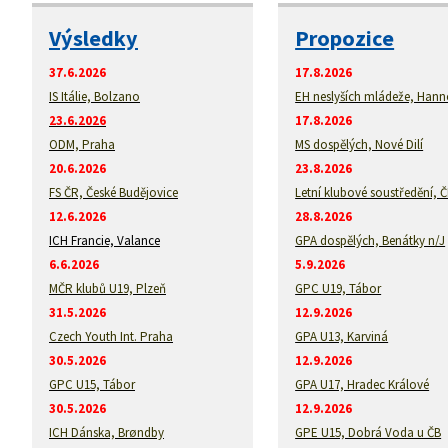
Výsledky
Propozice
37.6.2026
17.8.2026
IS Itálie, Bolzano
EH neslyších mládeže, Hann
23.6.2026
17.8.2026
ODM, Praha
MS dospělých, Nové Dilí
20.6.2026
23.8.2026
FS ČR, České Budějovice
Letní klubové soustředění, 
12.6.2026
28.8.2026
ICH Francie, Valance
GPA dospělých, Benátky n/J
6.6.2026
5.9.2026
MČR klubů U19, Plzeň
GPC U19, Tábor
31.5.2026
12.9.2026
Czech Youth Int. Praha
GPA U13, Karviná
30.5.2026
12.9.2026
GPC U15, Tábor
GPA U17, Hradec Králové
30.5.2026
12.9.2026
ICH Dánska, Brøndby
GPE U15, Dobrá Voda u ČB