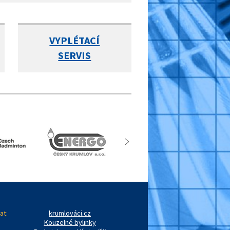
VYPLÉTACÍ
SERVIS
at:
krumlováci.cz
Kouzelné bylinky