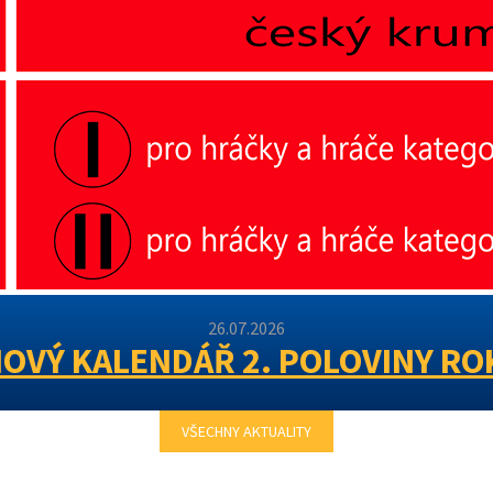
26.07.2026
OVÝ KALENDÁŘ 2. POLOVINY RO
VŠECHNY AKTUALITY