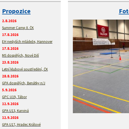
Propozice
Fot
2.8.2026
Summer Camp II. ČK
17.8.2026
EH neslyších mládeže, Hannover
17.8.2026
MS dospělých, Nové Dilí
23.8.2026
Letní klubové soustředění, ČK
28.8.2026
GPA dospělých, Benátky n/J
5.9.2026
GPC U19, Tábor
12.9.2026
GPA U13, Karviná
12.9.2026
GPA U17, Hradec Králové