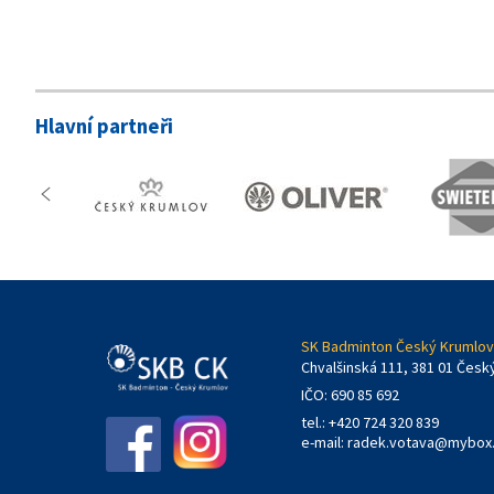
Hlavní partneři
SK Badminton Český Krumlov,
Chvalšinská 111, 381 01 Česk
IČO: 690 85 692
tel.: +420 724 320 839
e-mail:
radek.votava@mybox