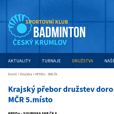
AKTUALITY
TURNAJE
DRUŽSTVA
NAŠ
Domů
>
Družstva
> KPDDo - SKB ČK
Krajský přebor družstev doro
MČR 5.místo
KPDDo - SOUPISKA SKB ČK A