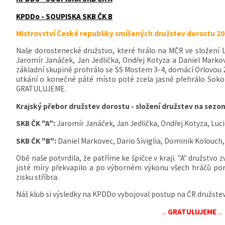
KPDDo - SOUPISKA SKB ČK B
Mistrovství České republiky smíšených družstev dorostu 20
Naše dorostenecké družstvo, které hrálo na MČR ve složení L
Jaromír Janáček, Jan Jedlička, Ondřej Kotyza a Daniel Markov
základní skupině prohrálo se SS Mostem 3-4, domácí Orlovou 2
utkání o konečné páté místo poté zcela jasně přehrálo Soko
GRATULUJEME.
Krajský přebor družstev dorostu - složení družstev na sezo
SKB ČK "A":
Jaromír Janáček, Jan Jedlička, Ondřej Kotyza, Luc
SKB ČK "B":
Daniel Markovec, Dario Siviglia, Dominik Kolouch,
Obě naše potvrdila, že patříme ke špičce v kraji. "A" družstvo 
jisté míry překvapilo a po výborném výkonu všech hráčů por
zisku stříbra.
Náš klub si výsledky na KPDDo vybojoval postup na ČR družstev
...
GRATULUJEME
...