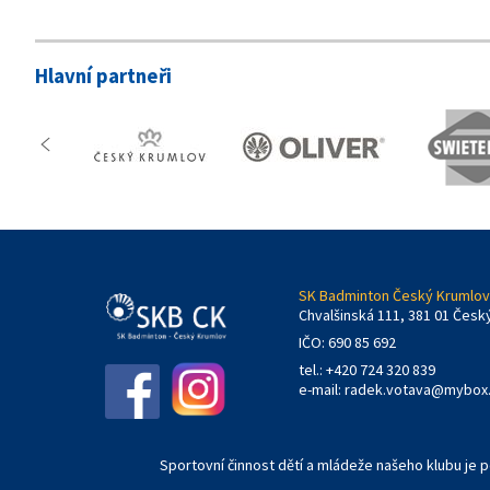
Hlavní partneři
SK Badminton Český Krumlov,
Chvalšinská 111, 381 01 Česk
IČO: 690 85 692
tel.: +420 724 320 839
e-mail:
radek.votava@mybox
Sportovní činnost dětí a mládeže našeho klubu je