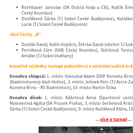
Rothbauer Jaroslav (SK Dobrá Voda u ČB), Kalčík Šim
Český Krumlov)
Dvořáková Šárka (TJ Sokol České Budějovice), Kutláko
Lucie (TJ Sokol České Budějovice)
Jižní Čechy „B“
Dvořák David, Kašín Vojtěch, Štěrba David (všichni TJ So
Perníková Elen (SKB Český Krumlov), Štěrbová Tereza
Amálie (TJ Sokol Vodňany)
Konečné výsledky turnaje jednotlivců a umístění našich hrá
Dvouhra chlapců:
1. místo Vykoukal Adam (SKP Kometa Brno 
(Badmintonový klub Holice), 3. místo Jelínek Petr (TJ Astra Z
Kometa Brno – RS Badminton), 10. místo Martin Štika
Dvouhra dívek:
1. místo Kábrtová Anna (Sportovní cent
Maixnerová Agáta (SK Prosek Praha), 3. místo Gerbelová Kris
Šárka (TJ Sokol České Budějovice), 9. místo Kutláková Klára, 1
...
více o turnaji
...