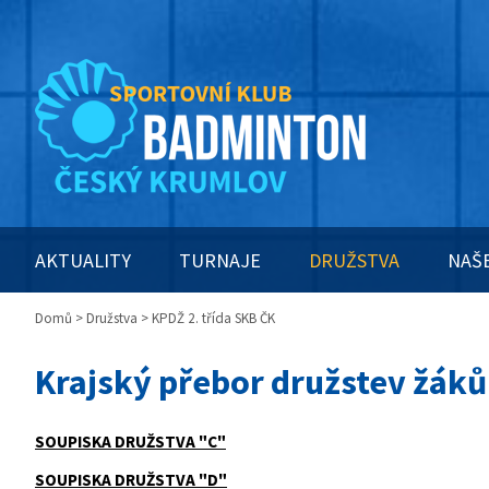
AKTUALITY
TURNAJE
DRUŽSTVA
NAŠ
Domů
>
Družstva
> KPDŽ 2. třída SKB ČK
Krajský přebor družstev žáků
SOUPISKA DRUŽSTVA "C"
SOUPISKA DRUŽSTVA "D"