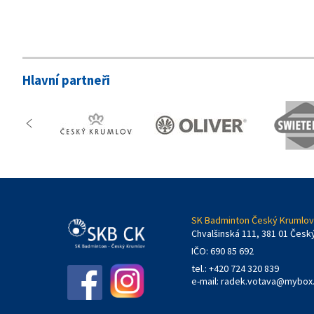
Hlavní partneři
SK Badminton Český Krumlov,
Chvalšinská 111, 381 01 Česk
IČO: 690 85 692
tel.: +420 724 320 839
e-mail:
radek.votava@mybox