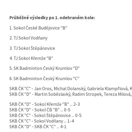
Průběžné výsledky po 1. odehraném kole:
1. Sokol České Budějovice "B"
2. TJ Sokol Vodňany
3. TJ Sokol Štěpánovice
4. TJ Sokol Křemže "B"
5. SK Badminton Český Krumlov "D"
6. SK Badminton Český Krumlov "C"
SKB ČK "C" - Jan Oros, Michal Dolanský, Gabriela Klampflová,
SKB ČK "D" - Martin Soběslavký, Radim Stropek, Tereza Milová,
SKB ČK "D" - Sokol Křemže "B" ... 2-3
SKB ČK "D" - Sokol ČB "B" ... 0-5
SKB ČK "C" - Sokol Štěpánovice ... 0-5
SKB ČK "C" - Sokol Vodňany ... 1-4
SKB ČK "D" - SKB ČK "C" ... 4-1