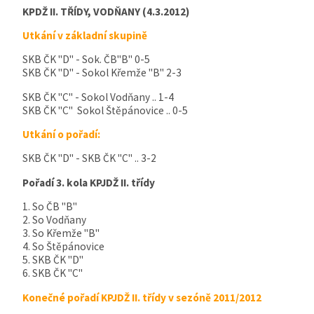
KPDŽ II. TŘÍDY, VODŇANY (4.3.2012)
Utkání v základní skupině
SKB ČK "D" - Sok. ČB"B" 0-5
SKB ČK "D" - Sokol Křemže "B" 2-3
SKB ČK "C" - Sokol Vodňany .. 1-4
SKB ČK "C" Sokol Štěpánovice .. 0-5
Utkání o pořadí:
SKB ČK "D" - SKB ČK "C" .. 3-2
Pořadí 3. kola KPJDŽ II. třídy
1. So ČB "B"
2. So Vodňany
3. So Křemže "B"
4. So Štěpánovice
5. SKB ČK "D"
6. SKB ČK "C"
Konečné pořadí KPJDŽ II. třídy v sezóně 2011/2012